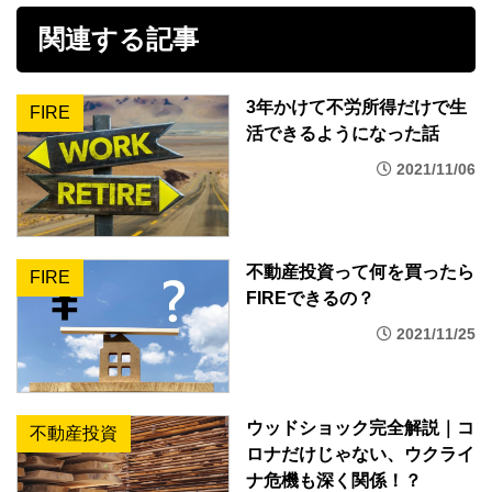
関連する記事
c
i
n
t
p
e
t
e
e
y
3年かけて不労所得だけで生
FIRE
b
t
n
L
活できるようになった話
2021/11/06
o
e
a
i
o
r
n
不動産投資って何を買ったら
k
k
FIRE
FIREできるの？
2021/11/25
ウッドショック完全解説｜コ
不動産投資
ロナだけじゃない、ウクライ
ナ危機も深く関係！？