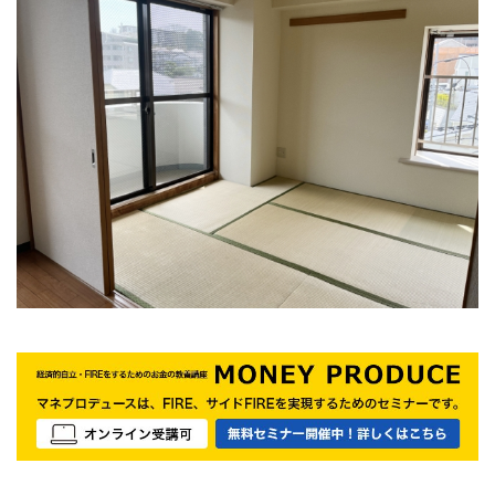
e
t
e
e
y
b
t
n
L
o
e
a
i
o
r
n
k
k