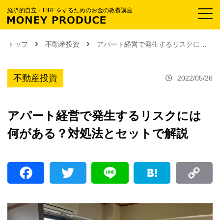
経済的自立・FIREをするためのお金の教養講座
トップ
不動産投資
アパート経営で発生するリスクには何がある？対処法とセットで解説
不動産投資
2022/05/26
アパート経営で発生するリスクには
何がある？対処法とセットで解説
F
T
L
H
C
a
w
i
a
o
c
i
n
t
p