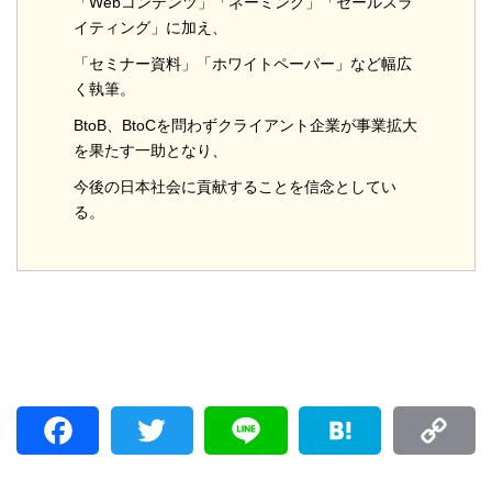
「Webコンテンツ」「ネーミング」「セールスラ
イティング」に加え、
「セミナー資料」「ホワイトペーパー」など幅広
く執筆。
BtoB、BtoCを問わずクライアント企業が事業拡大
を果たす一助となり、
今後の日本社会に貢献することを信念としてい
る。
F
T
L
H
C
a
w
i
a
o