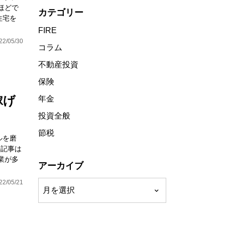
ほどで
カテゴリー
住宅を
FIRE
22/05/30
コラム
不動産投資
保険
稼げ
年金
投資全般
節税
ルを磨
の記事は
業が多
アーカイブ
ア
22/05/21
ー
カ
イ
ブ