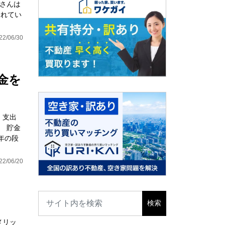
皆さんは
されてい
22/06/30
金を
・支出
。 貯金
年の段
22/06/20
メリッ