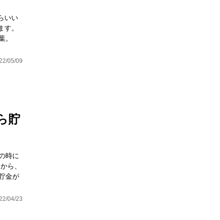
らいい
ます。
葉。
22/05/09
ら貯
の時に
てから、
貯金が
22/04/23