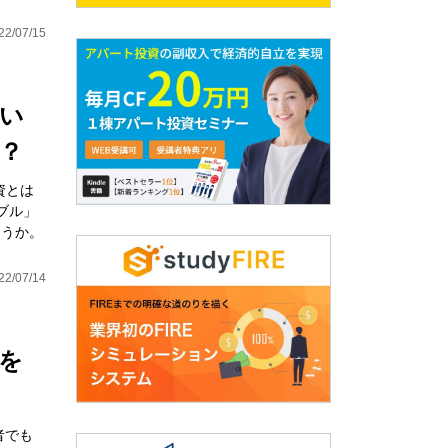
22/07/15
い
？
資とは
ブル」
ょうか。
22/07/14
を
者でも