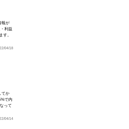
情報が
上・利益
ます。
22/04/18
してか
5%で内
となって
22/04/14