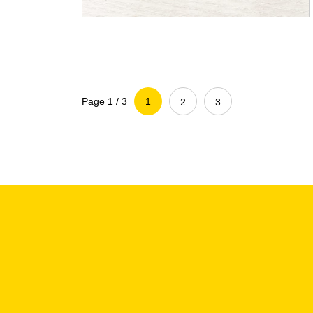
Page 1 / 3
1
2
3