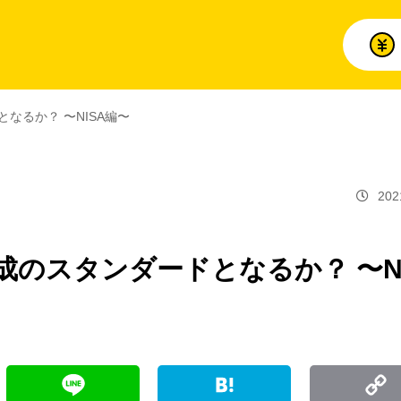
なるか？ 〜NISA編〜
202
成のスタンダードとなるか？ 〜N
L
H