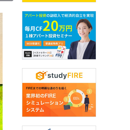
o
p
y
L
i
n
k