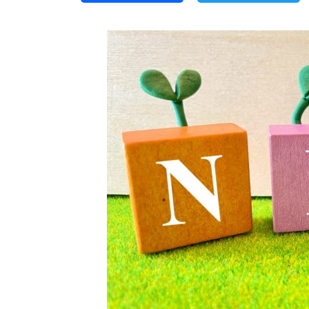
a
w
c
i
e
t
b
t
o
e
o
r
k